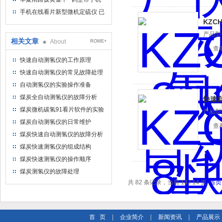
在线看片仪器仪表有限公司
手机在线看片新型微机定硫仪 已
KZC
步入市场
产品型号
相关文章
About
ROME+
查
快速自动测氢仪的工作原理
快速自动测氢仪的常见故障处理
自动测氢仪的实验操作准备
煤炭全自动测氢仪的故障分析
快速自
煤炭微机碳氢91看片软件的实验
产品型号
操作
煤炭自动测氢仪的日常维护
查
煤炭快速自动测氢仪的故障分析
与解决方法
煤炭快速测氢仪的组成结构
煤炭快速测氢仪的操作顺序
煤炭测氢仪的故障处理
共 82 条记录，当前 14 / 14 页
首页
首 页
|
企业简介
|
新闻资讯
|
产品展示