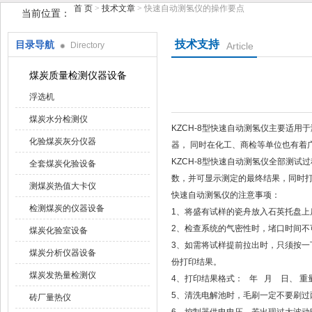
首 页
>
技术文章
> 快速自动测氢仪的操作要点
当前位置：
技术支持
目录导航
Directory
Article
鹤壁市手机在线看片仪器仪表有限公司
煤炭质量检测仪器设备
浮选机
煤炭水分检测仪
KZCH-8型快速自动测氢仪主要适用于测
化验煤炭灰分仪器
器， 同时在化工、商检等单位也有着
KZCH-8型快速自动测氢仪全部测试过
全套煤炭化验设备
数，并可显示测定的最终结果，同时
测煤炭热值大卡仪
快速自动测氢仪的注意事项：
检测煤炭的仪器设备
1、将盛有试样的瓷舟放入石英托盘上后
2、检查系统的气密性时，堵口时
煤炭化验室设备
3、如需将试样提前拉出时，只须按
煤炭分析仪器设备
份打印结果。
煤炭发热量检测仪
4、打印结果格式： 年 月 日、 重
5、清洗电解池时，毛刷一定不要刷过
砖厂量热仪