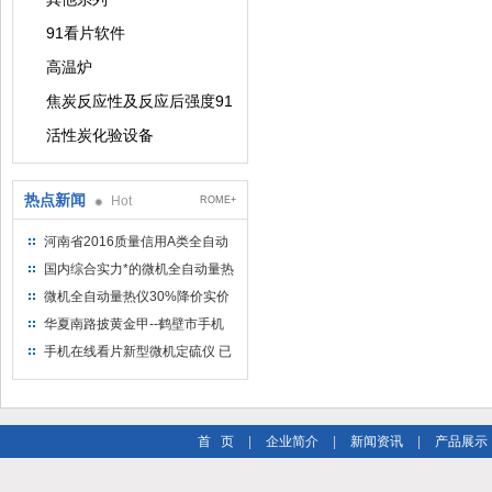
91看片软件
高温炉
焦炭反应性及反应后强度91看片软件
活性炭化验设备
热点新闻
Hot
ROME+
河南省2016质量信用A类全自动
量热仪
国内综合实力*的微机全自动量热
仪制造企业
微机全自动量热仪30%降价实价
出售
华夏南路披黄金甲--鹤壁市手机
在线看片仪器仪表有限公司
手机在线看片新型微机定硫仪 已
步入市场
首 页
|
企业简介
|
新闻资讯
|
产品展示