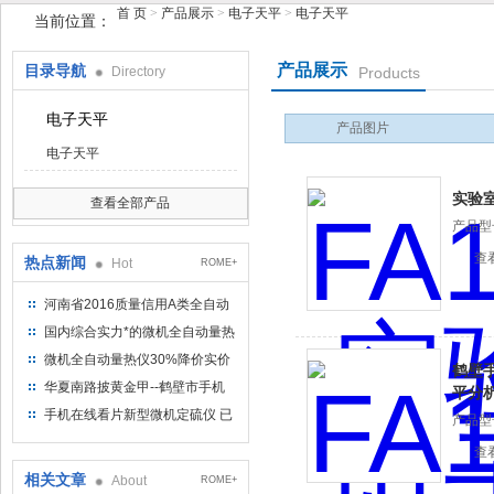
首 页
>
产品展示
>
电子天平
>
电子天平
当前位置：
产品展示
目录导航
Directory
Products
鹤壁市手机在线看片仪器仪表有限公司
电子天平
产品图片
电子天平
实验
查看全部产品
产品型号
查
热点新闻
Hot
ROME+
河南省2016质量信用A类全自动
量热仪
国内综合实力*的微机全自动量热
仪制造企业
微机全自动量热仪30%降价实价
鹤壁
出售
华夏南路披黄金甲--鹤壁市手机
平分
在线看片仪器仪表有限公司
手机在线看片新型微机定硫仪 已
产品型号
步入市场
查
相关文章
About
ROME+