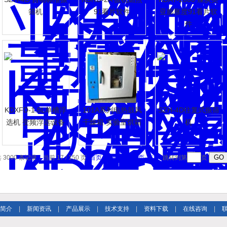
筛机
91看片软件
亚膨胀度91看片软
件
件
KDXFD-1.5L单槽浮
101A系列电热鼓风
SZH-4D往复式振筛
选机 变频浮选设备
干燥箱 实验室烘箱
机
 3000 条记录，当前 17 / 150 页
首页
上一页
下一页
末页
跳转到第
页
简介
|
新闻资讯
|
产品展示
|
技术支持
|
资料下载
|
在线咨询
|