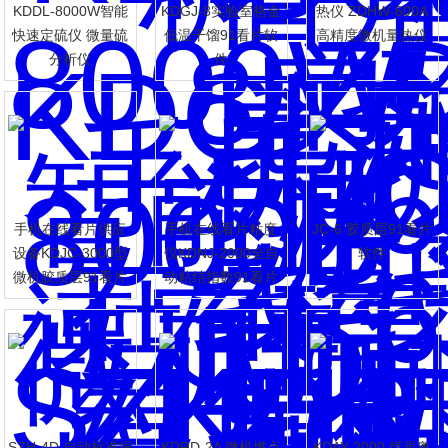
KDDL-8000W智能
KDGJ-8实验室格金
热仪 ZDHW-600A
快速定硫仪 微量硫
低温干馏91看片软
高精度微机量热仪
分析仪
件
手机在线看片供应
手机在线看片粘度
JC-6 胶质层91看片
设备KDJC-3000型
仪KDNJ-2000全自
软件
微机胶质层91看片
动粘结指数91看片
软件
软件
SZH-4D 自动标准振
KDRD-2A 微机燃点
KDAY-2000 煤炭奥