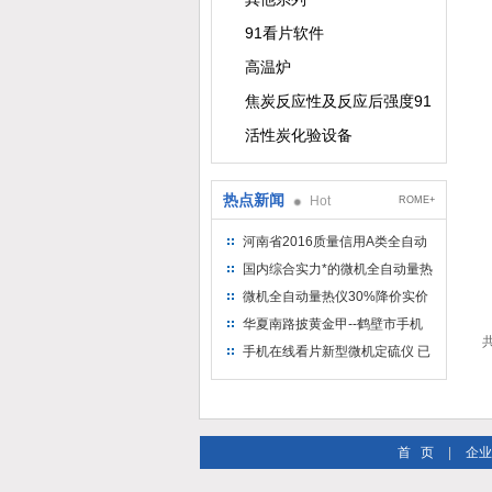
91看片软件
高温炉
焦炭反应性及反应后强度91看片软
活性炭化验设备
热点新闻
Hot
ROME+
河南省2016质量信用A类全自动
量热仪
国内综合实力*的微机全自动量热
仪制造企业
微机全自动量热仪30%降价实价
出售
华夏南路披黄金甲--鹤壁市手机
共
在线看片仪器仪表有限公司
手机在线看片新型微机定硫仪 已
步入市场
首 页
|
企业