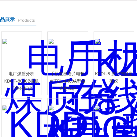
品展示
Products
司
电厂煤质分析
手机在线看片电热
KZDL-8 汉字智能定
KDGF-8000B微机
炉TDL-1400A型箱
硫仪
工业分析仪
式高温炉