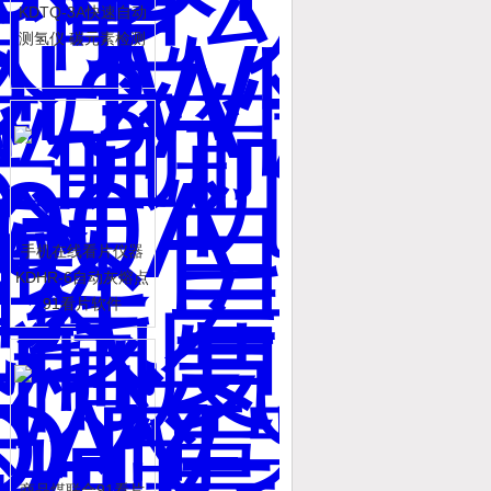
KDTQ-3A快速自动
测氢仪 碳元素检测
手机在线看片仪器
KDHR-6自动灰熔点
91看片软件
商品煤联合91看片