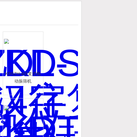
KDSZH-4往复式电
动振筛机