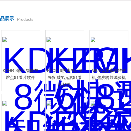
品展示
Products
司
KDHR-8微机智能灰
KZCH-6快速自动测
MK-8型米库姆转鼓
熔点91看片软件
氢仪,碳氢元素91看
机 焦炭转鼓试验机
片软件