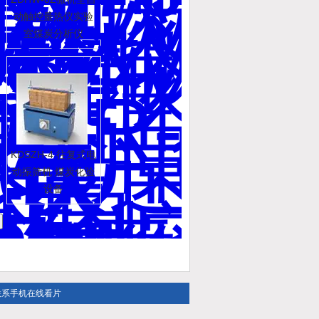
动触控量热仪实验
室煤炭分析仪
KDSZH-4 往复式电
动振筛机 煤炭化验
设备
联系手机在线看片