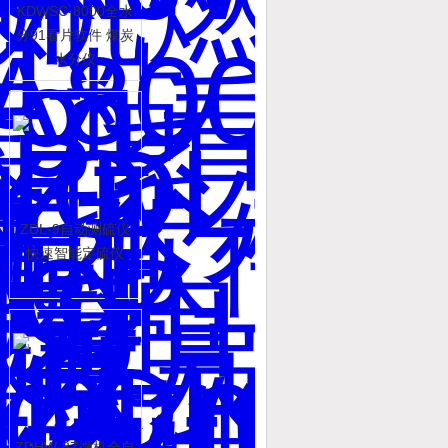
KDWSC-8000全水
分91看片软件 煤炭
水分仪
ZDL-9自动测硫仪
快速智能定硫仪
ZDHW-8Z微机全自