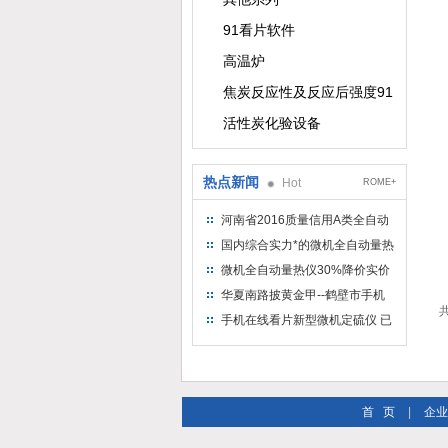
91看片软件
高温炉
焦炭反应性及反应后强度91看片软
活性炭化验设备
热点新闻
Hot
ROME+
河南省2016质量信用A类全自动
量热仪
国内综合实力*的微机全自动量热
仪制造企业
微机全自动量热仪30%降价实价
出售
华夏南路披黄金甲--鹤壁市手机
共
在线看片仪器仪表有限公司
手机在线看片新型微机定硫仪 已
步入市场
首 页
|
企业