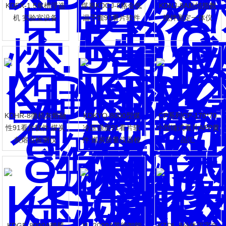
KDFX-1.5单槽浮选
煤炭KDGJ-8格金低
KDNJ-8A粘结指数
机 实验室设备
温干馏91看片软件
搅拌测定一体仪
KDHR-8微机灰熔融
KDKYQ-8000型煤
CP系列CP-170*70
性91看片软件 煤炭
冷压强度91看片软
小型锤式看片APP黄
灰熔点检测仪
件 煤炭质量仪器检
品汇
测设备
KDGF-8000A鹤壁
XL-2000A节能智能
KZDL-8分体汉字自