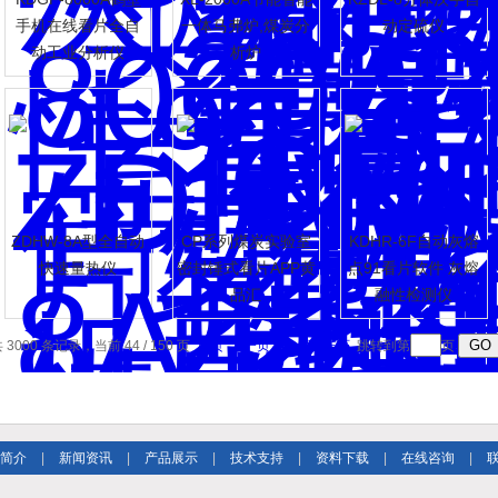
手机在线看片全自
一体马弗炉,煤炭分
动定硫仪
动工业分析仪
析炉
件
ZDHW-8A型全自动
CP系列煤炭实验室
KDHR-6F自动灰熔
快速量热仪
密封锤式看片APP黄
点91看片软件 灰熔
品汇
融性检测仪
 3000 条记录，当前 44 / 150 页
首页
上一页
下一页
末页
跳转到第
页
简介
|
新闻资讯
|
产品展示
|
技术支持
|
资料下载
|
在线咨询
|