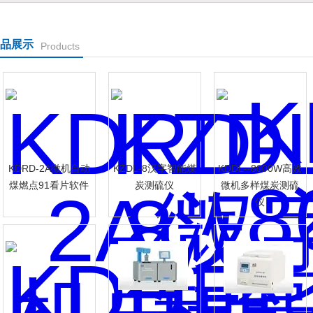
品展示
Products
司
KDRD-2A微机自动
KZDL-8汉字智能煤
KDDL--8000W高效
煤燃点91看片软件
炭测硫仪
微机多样煤炭测硫
仪