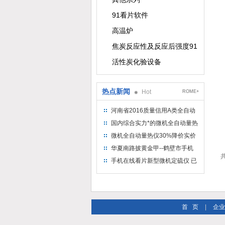
91看片软件
高温炉
焦炭反应性及反应后强度91看片软
活性炭化验设备
热点新闻
Hot
ROME+
河南省2016质量信用A类全自动
量热仪
国内综合实力*的微机全自动量热
仪制造企业
微机全自动量热仪30%降价实价
出售
华夏南路披黄金甲--鹤壁市手机
共
在线看片仪器仪表有限公司
手机在线看片新型微机定硫仪 已
步入市场
首 页
|
企业