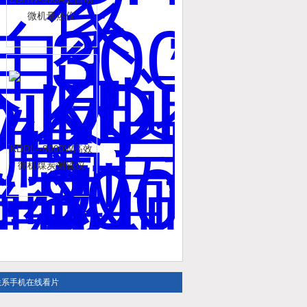
微机量热仪
KDDL--8000W高效
微机煤炭测硫仪
联系手机在线看片