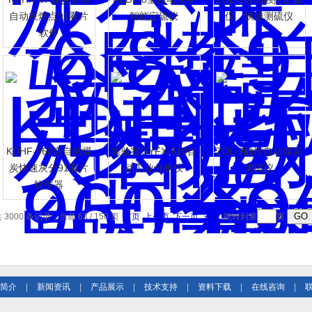
自动灰熔点91看片
智能定硫仪
仪，快速测硫仪
软件
件
KDHF-960全自动煤
实验室GYFX-610自
ZDL-9触控自动煤炭
炭快速灰分91看片
动工业分析仪
测硫仪
软件器
 3000 条记录，当前 63 / 150 页
首页
上一页
下一页
末页
跳转到第
页
简介
|
新闻资讯
|
产品展示
|
技术支持
|
资料下载
|
在线咨询
|