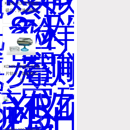
KZDL-8汉字智能定
硫仪，快速测硫仪
KDHR-6灰熔点91看
片软件，煤炭熔点
仪
ZDHW-300A全自动