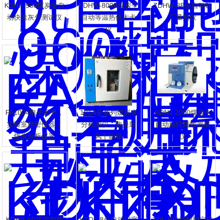
KDHF-960煤炭全自
KDHW-800B煤炭全
ZDHW-8B全自动砖
动快速灰分测试仪
自动等温热值大卡
厂量热仪
仪
FA1004电子天平，
101A全系列煤炭水
KDNJ-2000煤炭全
实验室精密仪器，
分检测仪，数显鼓
自动粘结指数测试
煤炭分析仪器
风干燥箱
仪
KDHR-6F煤炭智能
KZDL-8全自动汉字
ZDL-9自动触控定硫